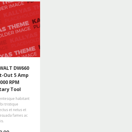
WALT DW660
t-Out 5 Amp
,000 RPM
tary Tool
entesque habitant
i tristique
ctus et netus et
esuada fames ac
is.