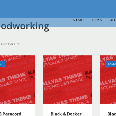
START
FIRMA
OF
odworking
ANIE 1–9 Z 15
E!
SALE!
S Paracord
Black & Decker
Bla