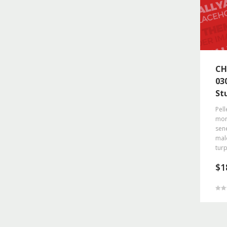
CH
03
St
Pell
morb
sene
mal
turp
$
1
4.5
z 5