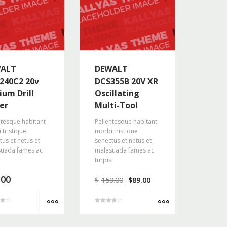
ALT
DEWALT
240C2 20v
DCS355B 20V XR
ium Drill
Oscillating
er
Multi-Tool
ntesque habitant
Pellentesque habitant
 tristique
morbi tristique
tus et netus et
senectus et netus et
uada fames ac
malesuada fames ac
.
turpis.
.00
$
159.00
$
89.00
MORE INFO
MORE INFO
4
z 5