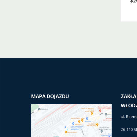
$
2
MAPA DOJAZDU
ZAKŁA
WŁODZ
ul. Rzem
26-110 