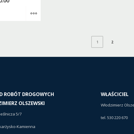
0.00
MORE INFO
2
1
D ROBÓT DROGOWYCH
WŁAŚCICIEL
IMIERZ OLSZEWSKI
Włodzimierz Olsz
ieślnicza 5/7
tel. 530 220 670
Skarżysko-Kamienna