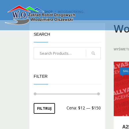
HOME
SHOP
WOODWORKING
Wo
SEARCH
WYŚWIETL
SAL
FILTER
Cena:
$12
—
$150
FILTRUJ
A2