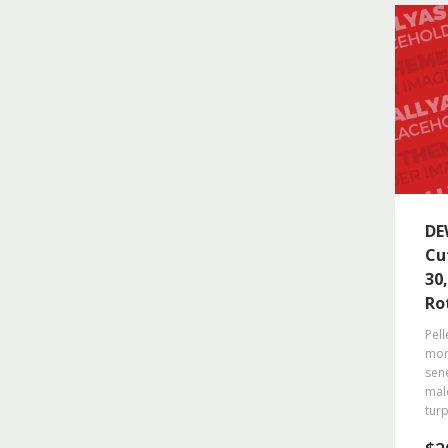
DE
Cu
30
Ro
Pell
morb
sene
mal
turp