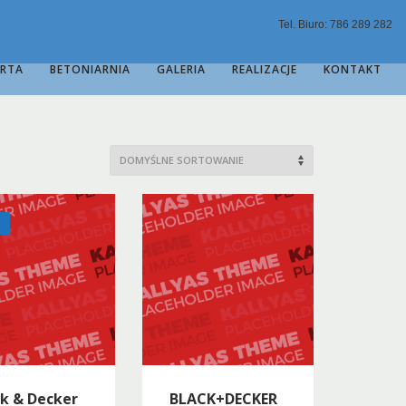
Tel. Biuro: 786 289 282
ERTA
BETONIARNIA
GALERIA
REALIZACJE
KONTAKT
ck & Decker
BLACK+DECKER