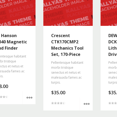
 Hanson
Crescent
DEW
040 Magnetic
CTK170CMP2
DCK
ud Finder
Mechanics Tool
Lith
Set, 170-Piece
Driv
entesque habitant
i tristique
Pellentesque habitant
Pelle
ctus et netus et
morbi tristique
morbi
esuada fames ac
senectus et netus et
senec
is.
malesuada fames ac
males
turpis.
turpis
8.00
$
35.00
$
35
MORE INFO
MORE INFO
4.5
4
z 5
z 5