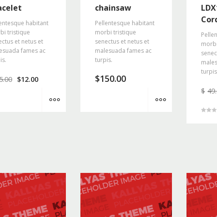
acelet
chainsaw
LDX
Cord
entesque habitant
Pellentesque habitant
i tristique
morbi tristique
Pelle
ctus et netus et
senectus et netus et
morbi
esuada fames ac
malesuada fames ac
senec
is.
turpis.
males
turpis
$
150.00
5.00
$
12.00
$
49
MORE INFO
MORE INFO
4.5
z 5