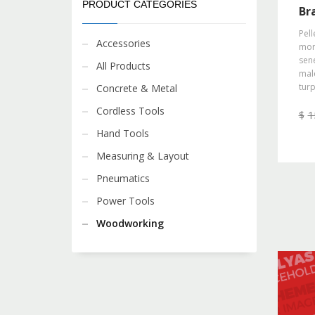
PRODUCT CATEGORIES
Br
Pell
Accessories
morb
sene
All Products
mal
turp
Concrete & Metal
Cordless Tools
$
1
Hand Tools
Measuring & Layout
Pneumatics
Power Tools
Woodworking