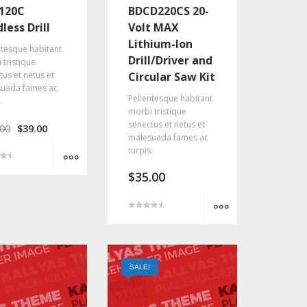
120C
BDCD220CS 20-
less Drill
Volt MAX
Lithium-Ion
ntesque habitant
Drill/Driver and
 tristique
tus et netus et
Circular Saw Kit
uada fames ac
Pellentesque habitant
.
morbi tristique
senectus et netus et
.00
$
39.00
malesuada fames ac
MORE INFO
turpis.
$
35.00
MORE INFO
4.67
z 5
SALE!