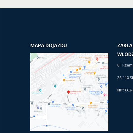
MAPA DOJAZDU
ZAKŁA
WŁODZ
ul. Rzem
26-110 
NIP: 663