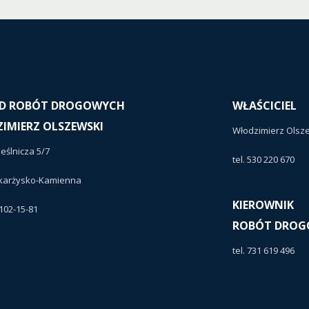
D ROBÓT DROGOWYCH
WŁAŚCICIEL
IMIERZ OLSZEWSKI
Włodzimierz Olsz
ieślnicza 5/7
tel. 530 220 670
Skarżysko-Kamienna
KIEROWNIK
-102-15-81
ROBÓT DRO
tel. 731 619 496