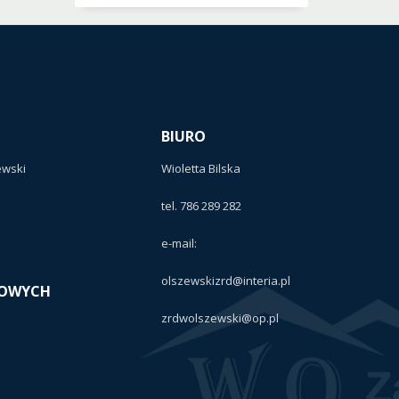
BIURO
ewski
Wioletta Bilska
tel. 786 289 282
e-mail:
olszewskizrd@interia.pl
GOWYCH
zrdwolszewski@op.pl