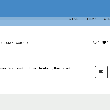
START
FIRMA
OF
0
0
D IN
UNCATEGORIZED
ur first post. Edit or delete it, then start