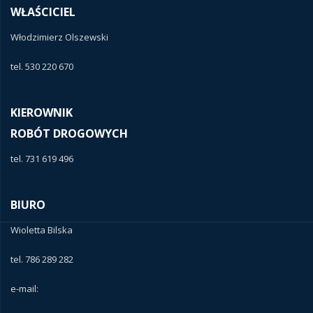
WŁAŚCICIEL
Włodzimierz Olszewski
tel. 530 220 670
KIEROWNIK
ROBÓT DROGOWYCH
tel. 731 619 496
BIURO
Wioletta Bilska
tel. 786 289 282
e-mail: